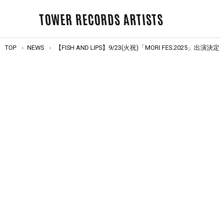
TOWER RECORDS ARTISTS
TOP
NEWS
【FISH AND LIPS】9/23(火祝)「MORI FES.2025」出演