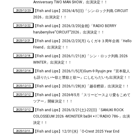
Anniversary TWO MAN SHOW」出演決定！！
2025/12/23
【Fish and Lips】2026/4/5(日)「シン‧ロック列島 CIRCUIT
2026」出演決定！！
2025/12/22
【Fish and Lips】2026/3/20(金祝)「RADIO BERRY
haruberrylive“CIRCUIT”2026」出演決定！！
2025/12/21
【Fish and Lips】2026/2/23(月) らくガキ３周年企画「Hello
Friend」出演決定！！
2025/12/18
【Fish and Lips】2026/1/21(水)「シン・ロック列島 2026
WINTER」出演決定！！
2025/12/14
【Fish and Lips】2026/1/5(月)Gum-9 Ryujin pre『宮本龍人
も語りたい〜欲と禁欲と欲〜』にしむらだいち出演決定！！
2025/12/13
【Fish and Lips】2026/1/28(水)「越谷鰹節」出演決定！！
2025/12/12
【Fish and Lips】2026年5月「スリーピースより愛をこめて
ツアー」開催決定！！！
2025/12/12
【Fish and Lips】2026/3/21(土)-22(日)「SANUKI ROCK
COLOSSEUM 2026 -MONSTER baSH × I♡RADIO 786-」出演
決定！！
2025/12/11
【Fish and Lips】12/31(水)「O-Crest 2025 Year End