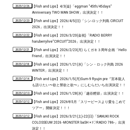
2025/12/26
【Fish and Lips】4/3(金)「eggman "45th/45days"
Anniversary TWO MAN SHOW」出演決定！！
2025/12/23
【Fish and Lips】2026/4/5(日)「シン‧ロック列島 CIRCUIT
2026」出演決定！！
2025/12/22
【Fish and Lips】2026/3/20(金祝)「RADIO BERRY
haruberrylive“CIRCUIT”2026」出演決定！！
2025/12/21
【Fish and Lips】2026/2/23(月) らくガキ３周年企画「Hello
Friend」出演決定！！
2025/12/18
【Fish and Lips】2026/1/21(水)「シン・ロック列島 2026
WINTER」出演決定！！
2025/12/14
【Fish and Lips】2026/1/5(月)Gum-9 Ryujin pre『宮本龍人
も語りたい〜欲と禁欲と欲〜』にしむらだいち出演決定！！
2025/12/13
【Fish and Lips】2026/1/28(水)「越谷鰹節」出演決定！！
2025/12/12
【Fish and Lips】2026年5月「スリーピースより愛をこめて
ツアー」開催決定！！！
2025/12/12
【Fish and Lips】2026/3/21(土)-22(日)「SANUKI ROCK
COLOSSEUM 2026 -MONSTER baSH × I♡RADIO 786-」出演
決定！！