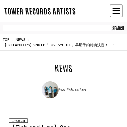
TOWER RECORDS ARTISTS
TOP
NEWS
【FISH AND LIPS】2ND EP「LOVE&YOUTH」早期予約特典決定！！！
NEWS
from
Fish and Lips
2025/08/31