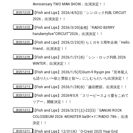
Anniversary TWO MAN SHOW」出演決定！！
2025/12/23
【Fish and Lips】2026/4/5(日)「シン‧ロック列島 CIRCUIT
2026」出演決定！！
2025/12/22
【Fish and Lips】2026/3/20(金祝)「RADIO BERRY
haruberrylive“CIRCUIT”2026」出演決定！！
2025/12/21
【Fish and Lips】2026/2/23(月) らくガキ３周年企画「Hello
Friend」出演決定！！
2025/12/18
【Fish and Lips】2026/1/21(水)「シン・ロック列島 2026
WINTER」出演決定！！
2025/12/14
【Fish and Lips】2026/1/5(月)Gum-9 Ryujin pre『宮本龍人
も語りたい〜欲と禁欲と欲〜』にしむらだいち出演決定！！
2025/12/13
【Fish and Lips】2026/1/28(水)「越谷鰹節」出演決定！！
2025/12/12
【Fish and Lips】2026年5月「スリーピースより愛をこめて
ツアー」開催決定！！！
2025/12/12
【Fish and Lips】2026/3/21(土)-22(日)「SANUKI ROCK
COLOSSEUM 2026 -MONSTER baSH × I♡RADIO 786-」出演
決定！！
2025/12/11
【Fish and Lips】12/31(水)「O-Crest 2025 Year End