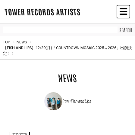
TOWER RECORDS ARTISTS
TOP
NEWS
【FISH AND LIPS】12/29(月)「COUNTDOWN MOSAIC 2025→2026」出演決
定！！
NEWS
from
Fish and Lips
2025/12/09