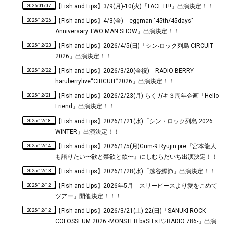
2026/01/07
【Fish and Lips】3/9(月)-10(火)「FACE IT!!」出演決定！！
2025/12/26
【Fish and Lips】4/3(金)「eggman "45th/45days"
Anniversary TWO MAN SHOW」出演決定！！
2025/12/23
【Fish and Lips】2026/4/5(日)「シン‧ロック列島 CIRCUIT
2026」出演決定！！
2025/12/22
【Fish and Lips】2026/3/20(金祝)「RADIO BERRY
haruberrylive“CIRCUIT”2026」出演決定！！
2025/12/21
【Fish and Lips】2026/2/23(月) らくガキ３周年企画「Hello
Friend」出演決定！！
2025/12/18
【Fish and Lips】2026/1/21(水)「シン・ロック列島 2026
WINTER」出演決定！！
2025/12/14
【Fish and Lips】2026/1/5(月)Gum-9 Ryujin pre『宮本龍人
も語りたい〜欲と禁欲と欲〜』にしむらだいち出演決定！！
2025/12/13
【Fish and Lips】2026/1/28(水)「越谷鰹節」出演決定！！
2025/12/12
【Fish and Lips】2026年5月「スリーピースより愛をこめて
ツアー」開催決定！！！
2025/12/12
【Fish and Lips】2026/3/21(土)-22(日)「SANUKI ROCK
COLOSSEUM 2026 -MONSTER baSH × I♡RADIO 786-」出演