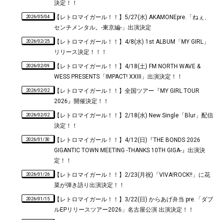
決定！！
2026/05/04
【レトロマイガール！！】5/27(水) AKAMONEpre.「ねぇ、
センチメンタル。-東京編-」出演決定
2026/02/25
【レトロマイガール！！】4/8(水) 1st ALBUM「MY GIRL」
リリース決定！！！
2026/02/09
【レトロマイガール！！】4/18(土) FM NORTH WAVE &
WESS PRESENTS「IMPACT! XXIII」出演決定！！
2026/02/02
【レトロマイガール！！】全国ツアー『MY GIRL TOUR
2026』開催決定！！
2026/02/02
【レトロマイガール！！】2/18(水) New Single「Blur」配信
決定！！
2026/01/30
【レトロマイガール！！】4/12(日)『THE BONDS 2026
GIGANTIC TOWN MEETING -THANKS 10TH GIGA-』出演決
定！！
2026/01/26
【レトロマイガール！！】2/23(月祝)「VIVA!ROCK!!」に花
菜が弾き語り出演決定！！
2026/01/15
【レトロマイガール！！】3/22(日) からあげ弁当 pre.「ダブ
ルEPリリースツアー2026」名古屋公演 出演決定！！