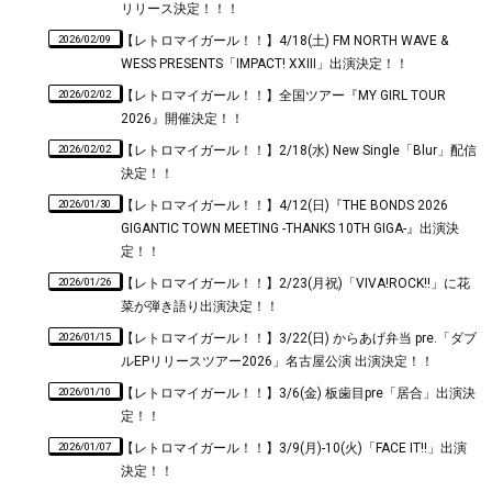
リリース決定！！！
2026/02/09
【レトロマイガール！！】4/18(土) FM NORTH WAVE &
WESS PRESENTS「IMPACT! XXIII」出演決定！！
2026/02/02
【レトロマイガール！！】全国ツアー『MY GIRL TOUR
2026』開催決定！！
2026/02/02
【レトロマイガール！！】2/18(水) New Single「Blur」配信
決定！！
2026/01/30
【レトロマイガール！！】4/12(日)『THE BONDS 2026
GIGANTIC TOWN MEETING -THANKS 10TH GIGA-』出演決
定！！
2026/01/26
【レトロマイガール！！】2/23(月祝)「VIVA!ROCK!!」に花
菜が弾き語り出演決定！！
2026/01/15
【レトロマイガール！！】3/22(日) からあげ弁当 pre.「ダブ
ルEPリリースツアー2026」名古屋公演 出演決定！！
2026/01/10
【レトロマイガール！！】3/6(金) 板歯目pre「居合」出演決
定！！
2026/01/07
【レトロマイガール！！】3/9(月)-10(火)「FACE IT!!」出演
決定！！