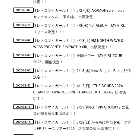
決定！！
2026/05/04
【レトロマイガール！！】5/27(水) AKAMONEpre.「ねぇ、
センチメンタル。-東京編-」出演決定
2026/02/25
【レトロマイガール！！】4/8(水) 1st ALBUM「MY GIRL」
リリース決定！！！
2026/02/09
【レトロマイガール！！】4/18(土) FM NORTH WAVE &
WESS PRESENTS「IMPACT! XXIII」出演決定！！
2026/02/02
【レトロマイガール！！】全国ツアー『MY GIRL TOUR
2026』開催決定！！
2026/02/02
【レトロマイガール！！】2/18(水) New Single「Blur」配信
決定！！
2026/01/30
【レトロマイガール！！】4/12(日)『THE BONDS 2026
GIGANTIC TOWN MEETING -THANKS 10TH GIGA-』出演決
定！！
2026/01/26
【レトロマイガール！！】2/23(月祝)「VIVA!ROCK!!」に花
菜が弾き語り出演決定！！
2026/01/15
【レトロマイガール！！】3/22(日) からあげ弁当 pre.「ダブ
ルEPリリースツアー2026」名古屋公演 出演決定！！