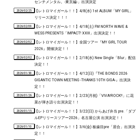
センチメンタル。-東京編-」出演決定
2026/02/25
【レトロマイガール！！】4/8(水) 1st ALBUM「MY GIRL」
リリース決定！！！
2026/02/09
【レトロマイガール！！】4/18(土) FM NORTH WAVE &
WESS PRESENTS「IMPACT! XXIII」出演決定！！
2026/02/02
【レトロマイガール！！】全国ツアー『MY GIRL TOUR
2026』開催決定！！
2026/02/02
【レトロマイガール！！】2/18(水) New Single「Blur」配信
決定！！
2026/01/30
【レトロマイガール！！】4/12(日)『THE BONDS 2026
GIGANTIC TOWN MEETING -THANKS 10TH GIGA-』出演決
定！！
2026/01/26
【レトロマイガール！！】2/23(月祝)「VIVA!ROCK!!」に花
菜が弾き語り出演決定！！
2026/01/15
【レトロマイガール！！】3/22(日) からあげ弁当 pre.「ダブ
ルEPリリースツアー2026」名古屋公演 出演決定！！
2026/01/10
【レトロマイガール！！】3/6(金) 板歯目pre「居合」出演決
定！！