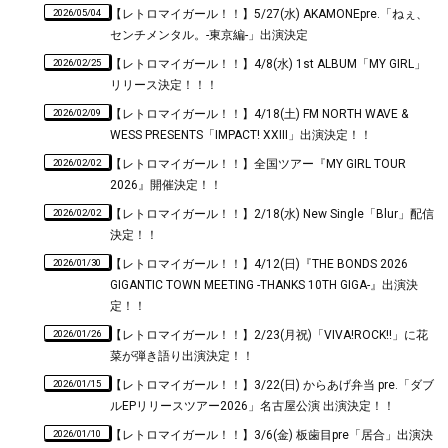
2026/05/04
【レトロマイガール！！】5/27(水) AKAMONEpre.「ねぇ、
センチメンタル。-東京編-」出演決定
2026/02/25
【レトロマイガール！！】4/8(水) 1st ALBUM「MY GIRL」
リリース決定！！！
2026/02/09
【レトロマイガール！！】4/18(土) FM NORTH WAVE &
WESS PRESENTS「IMPACT! XXIII」出演決定！！
2026/02/02
【レトロマイガール！！】全国ツアー『MY GIRL TOUR
2026』開催決定！！
2026/02/02
【レトロマイガール！！】2/18(水) New Single「Blur」配信
決定！！
2026/01/30
【レトロマイガール！！】4/12(日)『THE BONDS 2026
GIGANTIC TOWN MEETING -THANKS 10TH GIGA-』出演決
定！！
2026/01/26
【レトロマイガール！！】2/23(月祝)「VIVA!ROCK!!」に花
菜が弾き語り出演決定！！
2026/01/15
【レトロマイガール！！】3/22(日) からあげ弁当 pre.「ダブ
ルEPリリースツアー2026」名古屋公演 出演決定！！
2026/01/10
【レトロマイガール！！】3/6(金) 板歯目pre「居合」出演決