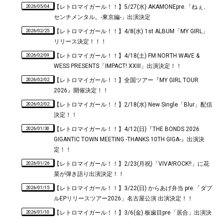
2026/05/04
【レトロマイガール！！】5/27(水) AKAMONEpre.「ねぇ、
センチメンタル。-東京編-」出演決定
2026/02/25
【レトロマイガール！！】4/8(水) 1st ALBUM「MY GIRL」
リリース決定！！！
2026/02/09
【レトロマイガール！！】4/18(土) FM NORTH WAVE &
WESS PRESENTS「IMPACT! XXIII」出演決定！！
2026/02/02
【レトロマイガール！！】全国ツアー『MY GIRL TOUR
2026』開催決定！！
2026/02/02
【レトロマイガール！！】2/18(水) New Single「Blur」配信
決定！！
2026/01/30
【レトロマイガール！！】4/12(日)『THE BONDS 2026
GIGANTIC TOWN MEETING -THANKS 10TH GIGA-』出演決
定！！
2026/01/26
【レトロマイガール！！】2/23(月祝)「VIVA!ROCK!!」に花
菜が弾き語り出演決定！！
2026/01/15
【レトロマイガール！！】3/22(日) からあげ弁当 pre.「ダブ
ルEPリリースツアー2026」名古屋公演 出演決定！！
2026/01/10
【レトロマイガール！！】3/6(金) 板歯目pre「居合」出演決