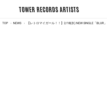
TOWER RECORDS ARTISTS
TOP
NEWS
【レトロマイガール！！】2/18(水) NEW SINGLE「BLU