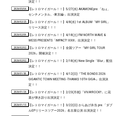
決定！！
2026/05/04
【レトロマイガール！！】5/27(水) AKAMONEpre.「ねぇ、
センチメンタル。-東京編-」出演決定
2026/02/25
【レトロマイガール！！】4/8(水) 1st ALBUM「MY GIRL」
リリース決定！！！
2026/02/09
【レトロマイガール！！】4/18(土) FM NORTH WAVE &
WESS PRESENTS「IMPACT! XXIII」出演決定！！
2026/02/02
【レトロマイガール！！】全国ツアー『MY GIRL TOUR
2026』開催決定！！
2026/02/02
【レトロマイガール！！】2/18(水) New Single「Blur」配信
決定！！
2026/01/30
【レトロマイガール！！】4/12(日)『THE BONDS 2026
GIGANTIC TOWN MEETING -THANKS 10TH GIGA-』出演決
定！！
2026/01/26
【レトロマイガール！！】2/23(月祝)「VIVA!ROCK!!」に花
菜が弾き語り出演決定！！
2026/01/15
【レトロマイガール！！】3/22(日) からあげ弁当 pre.「ダブ
ルEPリリースツアー2026」名古屋公演 出演決定！！