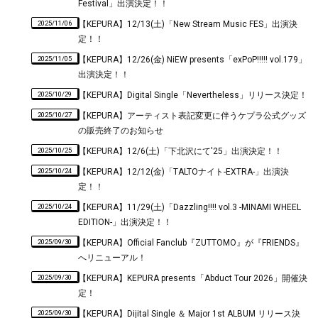
Festival」出演決定！！
2025/11/06
【KEPURA】12/13(土)「New Stream Music FES」出演決
定！！
2025/11/05
【KEPURA】12/26(金) NiEW presents「exPoP!!!!! vol.179」
出演決定！！
2025/10/29
【KEPURA】Digital Single「Nevertheless」リリース決定！
2025/10/27
【KEPURA】アーティスト表記変更に伴うケプラ公式グッズ
の販売終了のお知らせ
2025/10/25
【KEPURA】12/6(土)「下北沢にて'25」出演決定！！
2025/10/24
【KEPURA】12/12(金)「TALTOナイト-EXTRA-」出演決
定！！
2025/10/24
【KEPURA】11/29(土)「Dazzling!!!! vol.3 -MINAMI WHEEL
EDITION-」出演決定！！
2025/09/30
【KEPURA】Official Fanclub『ZUTTOMO』が『FRIENDS』
へリニューアル！
2025/09/30
【KEPURA】KEPURA presents「Abduct Tour 2026」開催決
定！
2025/09/30
【KEPURA】Dijital Single ＆ Major 1st ALBUM リリース決