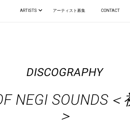
ARTISTS
アーティスト募集
CONTACT
DISCOGRAPHY
E OF NEGI SOU
＞