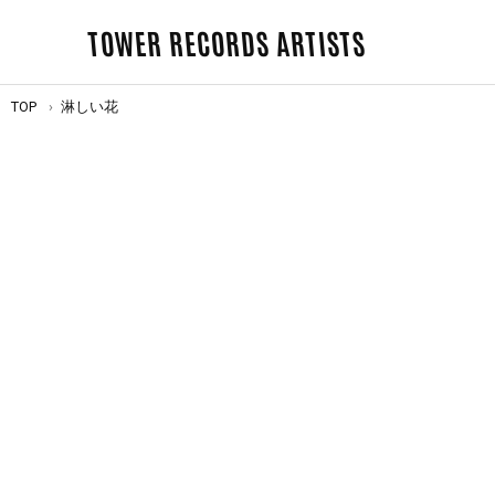
TOWER RECORDS ARTISTS
TOP
淋しい花