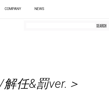
COMPANY
NEWS
任&罰ver.＞