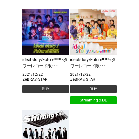
ideal story/Future!!!!!!!!!<タ
ideal story/Future!!!!!!!!!<タ
ワーレコード限･･･
ワーレコード限･･･
2021/12/22
2021/12/22
ZeBRA☆STAR
ZeBRA☆STAR
BUY
BUY
Streaming＆DL