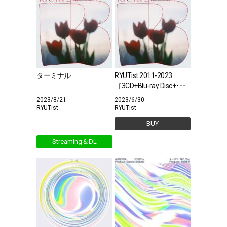
ターミナル
RYUTist 2011-2023
［3CD+Blu-ray Disc+･･･
2023/8/21
2023/6/30
RYUTist
RYUTist
BUY
Streaming＆DL