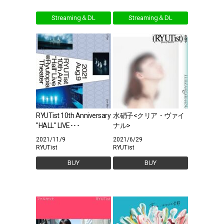
Streaming＆DL
Streaming＆DL
RYUTist 10th Anniversary
水硝子<クリア・ヴァイ
"HALL" LIVE･･･
ナル>
2021/11/9
2021/6/29
RYUTist
RYUTist
BUY
BUY