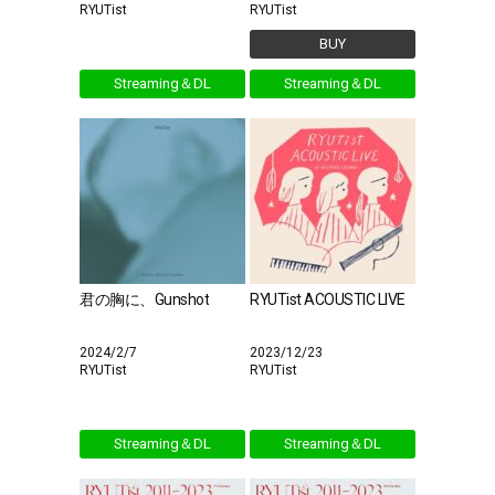
RYUTist
RYUTist
BUY
Streaming＆DL
Streaming＆DL
君の胸に、Gunshot
RYUTist ACOUSTIC LIVE
2024/2/7
2023/12/23
RYUTist
RYUTist
Streaming＆DL
Streaming＆DL