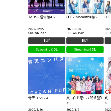
To Do＜通常盤A＞
LIFE＜is beautiful盤＞
LIF
2020/12/22
2020/8/25
202
CROWN POP
CROWN POP
CRO
BUY
BUY
Streaming＆DL
Streaming＆DL
青天コンパス
真っ白片思い＜通常盤B
真
＞
＞
2020/5/26
2020/1/21
202