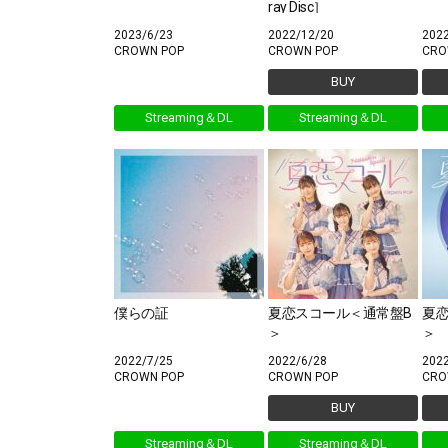
ray Disc］
2023/6/23
2022/12/20
202
CROWN POP
CROWN POP
CRO
BUY
Streaming＆DL
Streaming＆DL
僕らの証
夏恋スコール＜通常盤B
夏
＞
＞
2022/7/25
2022/6/28
202
CROWN POP
CROWN POP
CRO
BUY
Streaming＆DL
Streaming＆DL