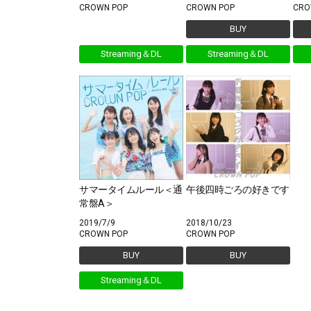
CROWN POP
CROWN POP
CRO
BUY
Streaming＆DL
Streaming＆DL
サマータイムルール＜通
午後四時ごろの好きです
常盤A＞
2019/7/9
2018/10/23
CROWN POP
CROWN POP
BUY
BUY
Streaming＆DL