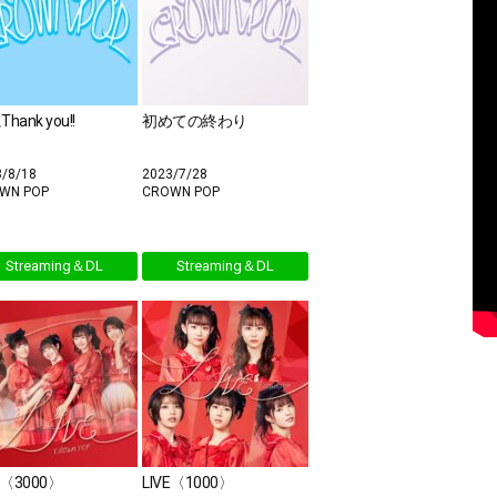
hank you!!
初めての終わり
3/8/18
2023/7/28
WN POP
CROWN POP
Streaming＆DL
Streaming＆DL
E〈3000〉
LIVE〈1000〉