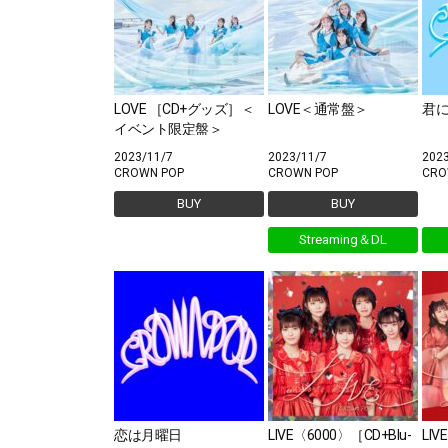
LOVE ［CD+グッズ］＜
LOVE＜通常盤＞
君にT
イベント限定盤＞
2023/11/7
2023/11/7
202
CROWN POP
CROWN POP
CRO
BUY
BUY
Streaming＆DL
恋は月曜日
LIVE〈6000〉［CD+Blu-
LIV