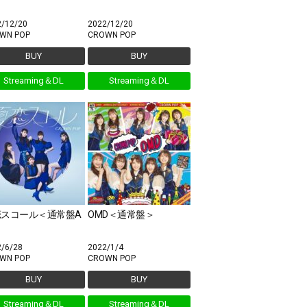
2/12/20
2022/12/20
WN POP
CROWN POP
BUY
BUY
Streaming＆DL
Streaming＆DL
恋スコール＜通常盤A
OMD＜通常盤＞
2/6/28
2022/1/4
WN POP
CROWN POP
BUY
BUY
Streaming＆DL
Streaming＆DL