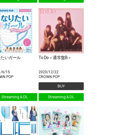
りたいガール
To Do＜通常盤B＞
1/6/15
2020/12/22
WN POP
CROWN POP
BUY
Streaming＆DL
Streaming＆DL