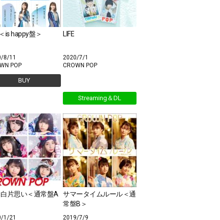
E＜is happy盤＞
LIFE
0/8/11
2020/7/1
WN POP
CROWN POP
BUY
Streaming＆DL
っ白片思い＜通常盤A
サマータイムルール＜通
常盤B＞
0/1/21
2019/7/9