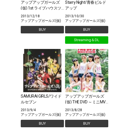
アップアップガールズ
Starry Night/青春ビルド
(仮) 1st ライブハウスツ
アップ
アー アプガ第二章(仮･･･
2013/12/18
2013/10/30
アップアップガールズ(仮)
アップアップガールズ(仮)
BUY
BUY
Streaming＆DL
SAMURAI GIRLS/ワイド
アップアップガールズ
ルセブン
(仮) THE DVD ～ミニMV
集 おまけつき～
2013/9/4
2013/8/28
アップアップガールズ(仮)
アップアップガールズ(仮)
BUY
BUY