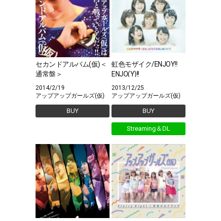
セカンドアルバム(仮)＜
虹色モザイク/ENJOY!!
通常盤＞
ENJO(Y)!!
2014/2/19
2013/12/25
アップアップガールズ(仮)
アップアップガールズ(仮)
BUY
BUY
Streaming＆DL