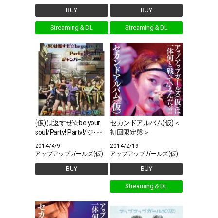
BUY
BUY
Streaming＆DL
Streaming＆DL
(仮)は返すぜ☆be your
セカンドアルバム(仮)＜
soul/Party! Party!/ジ･･･
初回限定盤＞
2014/4/9
2014/2/19
アップアップガールズ(仮)
アップアップガールズ(仮)
BUY
BUY
Streaming＆DL