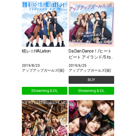
晴レ☆HALation
Da Dan Dance！/ヒート
ビート アイランド/5 to
the･･･
2019/8/23
2019/6/25
アップアップガールズ(仮)
アップアップガールズ(仮)
BUY
Streaming＆DL
Streaming＆DL