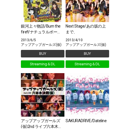
銀河上々物語/Burn the
Next Stage/あの坂の上
fire!!/ナチュラルボー
まで、
ン・アイドル
2013/6/5
2013/4/10
アップアップガールズ(仮)
アップアップガールズ(仮)
BUY
BUY
Streaming＆DL
Streaming＆DL
アップアップガールズ
SAKURADRIVE/Dateline
(仮)2nd ライブ六本木決