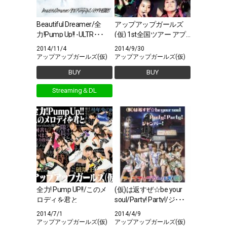
Beautiful Dreamer/全
アップアップガールズ
力!Pump Up!! -ULTR･･･
(仮) 1st全国ツアー アプ
ガ第二章(仮)進軍 ～･･･
2014/11/4
2014/9/30
アップアップガールズ(仮)
アップアップガールズ(仮)
BUY
BUY
Streaming＆DL
全力! Pump UP!!/このメ
(仮)は返すぜ☆be your
ロディを君と
soul/Party! Party!/ジ･･･
2014/7/1
2014/4/9
アップアップガールズ(仮)
アップアップガールズ(仮)