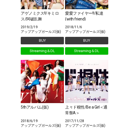
アゲノミクス!!/キミロ
愛愛ファイヤー!!/私達
ス/阿破乱舞
(with friend)
2019/2/19
2018/11/6
アップアップガールズ(仮)
アップアップガールズ(仮)
BUY
BUY
Streaming＆DL
Streaming＆DL
5thアルバム(仮)
上々ド根性/Be a Girl＜通
常盤A＞
2018/6/19
2017/11/28
アップアップガールズ(仮)
アップアップガールズ(仮)