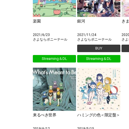
楽園
銀河
き
2021/6/23
2021/11/24
202
さよならポニーテール
さよならポニーテール
さよ
BUY
Streaming＆DL
Streaming＆DL
来るべき世界
ハミングの色＜限定盤＞
2019/6/12
2019/5/15