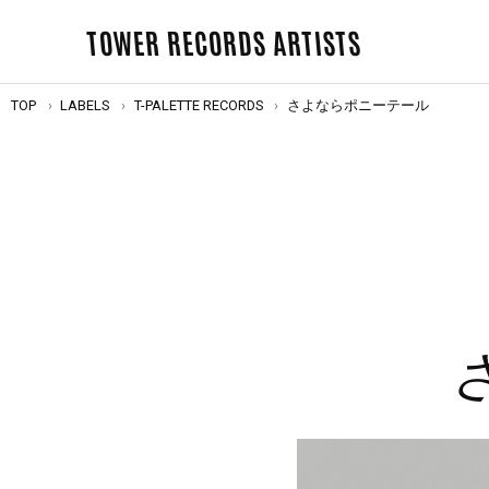
TOWER RECORDS ARTISTS
TOP
LABELS
T-PALETTE RECORDS
さよならポニーテール